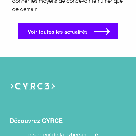
donner les moyens de concevoir le numérique
de demain.
Voir toutes les actualités
Menu
Découvrez CYRCE
footer
Le secteur de la cybersécurité