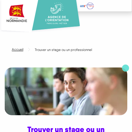
Aller
au
contenu
principal
Accueil
Trouver un stage ou un professionnel
Trouver un stage ou un