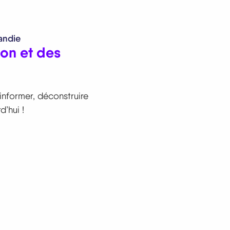
andie
ion et des
'informer, déconstruire
d’hui !