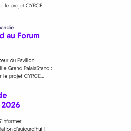
 le projet CYRCE...
mandie
d au Forum
œur du Pavillon
ille Grand PalaisStand :
 le projet CYRCE...
de
s 2026
’informer,
ation d’aujourd’hui !