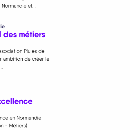
 Normandie et...
ie
l des métiers
association Pluies de
r ambition de créer le
..
xcellence
lence en Normandie
on - Métiers)