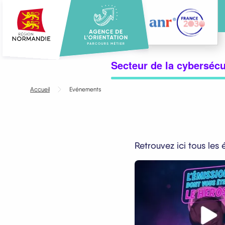
Aller
au
contenu
principal
Menu
Secteur de la cybersécu
principal
Accueil
Evénements
Retrouvez ici tous les 