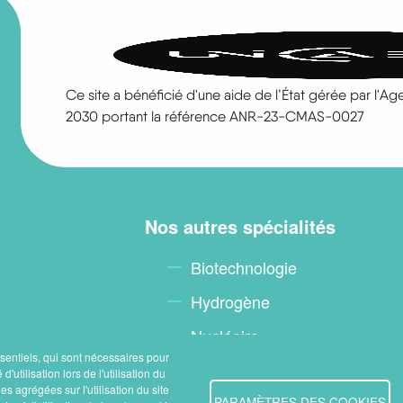
Ce site a bénéficié d'une aide de l’État gérée par l'A
2030 portant la référence ANR-23-CMAS-0027
Nos autres spécialités
Biotechnologie
Hydrogène
Nucléaire
ssentiels, qui sont nécessaires pour
sionnel
d'utilisation lors de l'utilisation du
s agrégées sur l'utilisation du site
PARAMÈTRES DES COOKIES