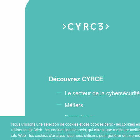
Menu
Découvrez CYRCE
Le secteur de la cybersécurité
footer
Métiers
Formations
Nous utilisons une sélection de cookies et des cookies tiers: - les cookies e
Trouver un stage ou un profes
utiliser le site Web - les cookies fonctionnels, qui offrent une meilleure facilité 
site Web - les cookies d'analyse, que nous utilisons pour générer des donnée