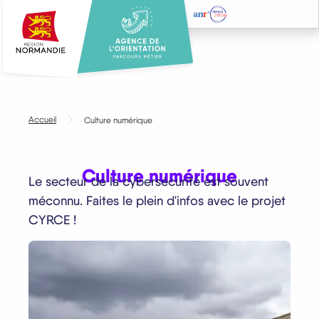
Aller
au
contenu
principal
Accueil
Culture numérique
Culture numérique
Le secteur de la cybersécurité est souvent
méconnu. Faites le plein d'infos avec le projet
CYRCE !