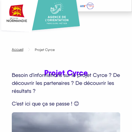
Aller
au
contenu
principal
Accueil
Projet Cyrce
Projet Cyrce
Besoin d'informations sur le projet Cyrce ? De
découvrir les partenaires ? De découvrir les
résultats ?
C'est ici que ça se passe ! 😊​